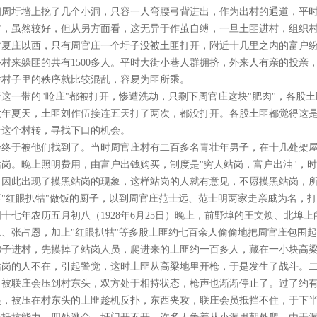
四周圩墙上挖了几个小洞，只容一人弯腰弓背进出，作为出村的通道，平
村，虽然较好，但从另方面看，这无异于作茧自缚，一旦土匪进村，组织
时夏庄以西，只有周官庄一个圩子没被土匪打开，附近十几里之内的富户纷
外村来躲匪的共有1500多人。平时大街小巷人群拥挤，外来人有亲的投亲
样村子里的秩序就比较混乱，容易为匪所乘。
于这一带的"呛庄"都被打开，惨遭洗劫，只剩下周官庄这块"肥肉"，各股
六年夏天，土匪刘作伍接连五天打了两次，都没打开。各股土匪都觉得这是
着这个村转，寻找下口的机会。
会终于被他们找到了。当时周官庄村有二百多名青壮年男子，在十几处架屋
站岗。晚上照明费用，由富户出钱购买，制度是"穷人站岗，富户出油"，
，因此出现了摸黑站岗的现象，这样站岗的人就有意见，不愿摸黑站岗，
匪"红眼扒牯"做饭的厨子，以到周官庄范士远、范士明两家走亲戚为名，
国十七年农历五月初八（1928年6月25日）晚上，前野埠的王文焕、北埠
恩、张占恩，加上"红眼扒牯"等多股土匪约七百余人偷偷地把周官庄包围
梯子进村，先摸掉了站岗人员，爬进来的土匪约一百多人，藏在一小块高
站岗的人不在，引起警觉，这时土匪从高梁地里开枪，于是发生了战斗。
匪被联庄会压到村东头，双方处于相持状态，枪声也渐渐停止了。过了约
起，被压在村东头的土匪趁机反扑，东西夹攻，联庄会员抵挡不住，于下