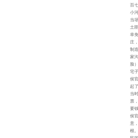
百
小
当
土
幸
庄
制
家
脸
宅
侯官
起
当
票
要
侯
意
根