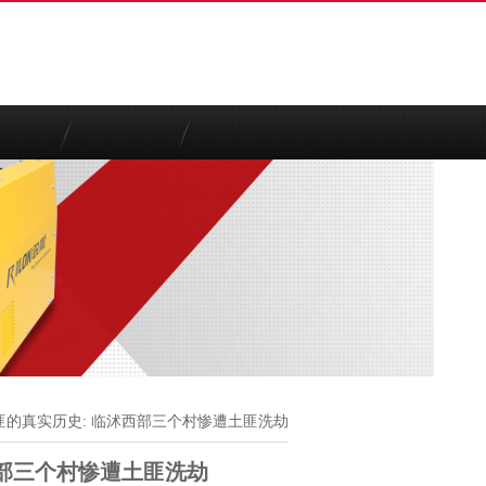
匪的真实历史: 临沭西部三个村惨遭土匪洗劫
西部三个村惨遭土匪洗劫