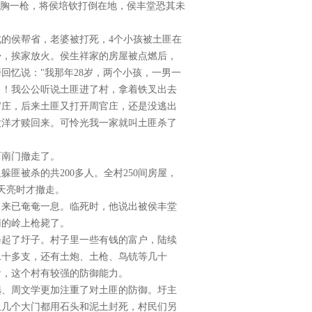
当胸一枪，将侯培钦打倒在地，侯丰堂恐其未
的侯帮省，老婆被打死，4个小孩被土匪在
帚，挨家放火。侯生祥家的房屋被点燃后，
回忆说："我那年28岁，两个小孩，一男一
了！我公公听说土匪进了村，拿着铁叉出去
官庄，后来土匪又打开周官庄，还是没逃出
大洋才赎回来。可怜光我一家就叫土匪杀了
西南门撤走了。
躲匪被杀的共200多人。全村250间房屋，
到天亮时才撤走。
出来已奄奄一息。临死时，他说出被侯丰堂
南的岭上枪毙了。
修起了圩子。村子里一些有钱的富户，陆续
二十多支，还有土炮、土枪、鸟铳等几十
看，这个村有较强的防御能力。
选、周文学更加注重了对土匪的防御。圩主
上几个大门都用石头和泥土封死，村民们另