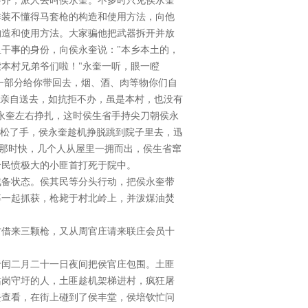
屋会齐，派人去叫侯永奎。不多时只见侯永奎
佯装不懂得马套枪的构造和使用方法，向他
构造和使用方法。大家骗他把武器拆开并放
干事的身份，向侯永奎说："本乡本土的，
本村兄弟爷们啦！"永奎一听，眼一瞪
凑一部分给你带回去，烟、酒、肉等物你们自
好亲自送去，如抗拒不办，虽是本村，也没有
永奎左右挣扎，这时侯生省手持尖刀朝侯永
声松了手，侯永奎趁机挣脱跳到院子里去，迅
迟那时快，几个人从屋里一拥而出，侯生省窜
个民愤极大的小匪首打死于院中。
戒备状态。侯其民等分头行动，把侯永奎带
婆一起抓获，枪毙于村北岭上，并泼煤油焚
村借来三颗枪，又从周官庄请来联庄会员十
于闰二月二十一日夜间把侯官庄包围。土匪
站岗守圩的人，土匪趁机架梯进村，疯狂屠
去查看，在街上碰到了侯丰堂，侯培钦忙问