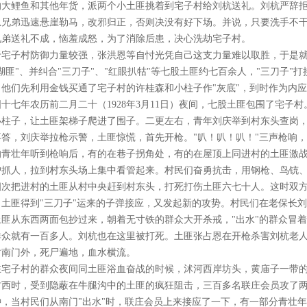
的大鲤鱼和其他年货，派两个小土匪挑着到宅子村给刘杭送礼。刘杭严辞
恩兄弟迅速悬崖勒马，改邪归正，否则决没有好下场。并说，只要洗手不
兄弟送礼不成，恼羞成怒，为了消除后患，决心洗劫宅子村。
于宅子村防御力量较强，张洪恩等自忖光凭自己这支力量难以取胜，于是
湖匪"、并纠合"三刀子"、"红眼扒牯"等七股土匪约七百余人，"三刀子"
。他们先利用金钱买通了宅子村的许桂森和小柱子作"灰底"，到时作为内
国十七年农历前二月二十（1928年3月11日）夜间，七股土匪包围了宅子
小柱子，让土匪架梯子爬进了围子。二更左右，青年刘庆举到村东头查岗
不答，刘庆举拉枪示警，土匪惊慌，首先开枪。"叭！叭！叭！"三声枪响
的青壮年听到枪响后，有的在巷子拐角处，有的在屋顶上同进村的土匪激
户抓人，拉到村东头场上集中看管起来。村民们奋勇抗击，用钢枪、鸟铳
四次把进村的土匪从村中央赶到村东头，打死打伤土匪六七十人。这时双
，土匪得到"三刀子"运来的子弹接应，又发起新的攻势。村民们在老保长刘
土匪从东西两面包抄过来，朝着无寸铁的群众大开杀戒，"出水"的群众冒
群众就有一百多人。刘杭也在这里被打死。土匪张占恩在开枪杀害刘杭老
时南门外，死尸遍地，血水横流。
在宅子村的群众夜间同土匪浴血奋战的时候，沭河西岸坊头，黄庙子一带
村西时，受到隐蔽在牛腿沟中的土匪的疯狂阻击，三百多名联庄会员攻了
钟，当村民们从南门"出水"时，联庄会员上来接应了一下，有一部分青壮