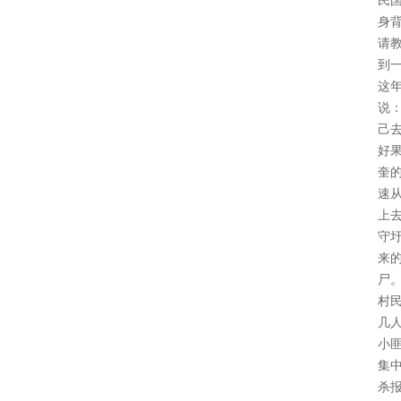
民
身
请
到
这
说
己
好
奎
速
上
守
来
尸
村
几
小
集
杀