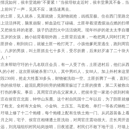
头情况如何，侯丰堂诡称"不要紧！"当侯培钦走近时，侯丰堂乘其不备，
，上前叫了一声，见其不应，遂迅速离去。
村的土匪，见人就杀，见屋就烧，见财物就抢，凶残至极。住在西门里路北
碡上活活摔死，脑浆崩裂，鲜血染红了碌碡。土匪举着浸透煤油点燃的扫
匪又把侯生祥的老婆、孩子扔进烈火中活活烧死。现年89岁的老太太李自珊
。五岁的女孩，她小姑背着朝外跑，土匪背后追来，一枪把两人同时打死
土匪拼命，刚到街口，就被土匪一枪打死了。小孩他爹死里逃生，跑到周
来。八岁的男孩，叫土匪抓去七十多天，受尽折磨，后来好歹凑了二十块
人！"
官庄来帮助守圩的十几名联庄会员，有一人受了伤，土匪进村后，他们从
7人的小村，这次匪祸被杀害173人，其中男85人，女88人。加上外村来这里
烧毁230间，抢走大牲畜30多头，财物被洗劫一空。土匪折腾了一夜，直
打伤的侯培钦，趁混乱爬到街旁的猪圈里躲过了土匪的搜查，第二天被救
奸打伤的事实。事后，其周官庄的岳父家来人，把侯丰堂一家老小抓到村
官庄在侯官庄北面，钟华山东麓。这个村自民国十二年以后，为了防匪就
置了枪支。全村有大金钩、小金钩、土压五、马套枪、单打一等各式钢枪
，圩墙上修了十二个炮楼，每个炮楼上配有生铁土炮一门。从武器装备上
个月之间，宅子、侯官庄相继遭土匪洗劫，对周官庄震动很大。庄长周开
士远，刘兆瑞组织村民站岗放哨，日夜巡逻。村民们不敢下地干活，圩墙