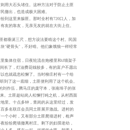
时则用大石头堵住。这种方法对于防止土匪
村民撤出，也造成极大困难。
纷到这里来躲匪。那时全村有720口人，加
，有友的靠友，无亲无友的就在大街上住。
土匪都垂涎三尺，想方设法要啃这个村。民国
块"硬骨头"，不好啃。他们象饿狼一样经常
里集体住宿，日夜轮流在炮楼里和tJ墙架子
时间长了，灯油费花钱较多，有的富户不愿出
所以也就疏忽松懈了。当时柳庄村有一个给
打听到了这一底细，土匪便利用了这个机会。
上的刘作伍，腾马庄的庞守本，张南埠子的张
起来。土匪趁站岗人松懈打盹之机，从村西面
梁地里。十点多钟，查岗的从这里经过，发
二百多名联庄会员同土匪展开激战。进村的
有一个小时，又有部分土匪爬墙进村，枪声
半夜纷纷爬墙撤离村庄。剩下的妇孺老幼，