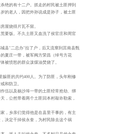
被杀绝的有十二户。抓走的村民被土匪押到
多岁的老人，因把外孙说成是孙子，被土匪
间房屋烧得片瓦不留。
逃荒要饭。不久土匪又血洗了侯官庄和周官
城县"二总办"拉了户，后又流窜到莒南县甄
县的夏庄一带，被军阀方荣昌（绰号方花
尸体被愤怒的群众泼煤油焚烧了。
里躲匪的共约400人。为了防匪，头年刚修
警戒和防卫。
刘作伍以及杨沙埠一带的土匪经常抢劫、绑
一天，公然带着两个土匪回本村敲诈勒索，
回家，乡亲们觉得他是在县里干事的，有主
量，决定干掉侯永奎，为村民除去这个祸