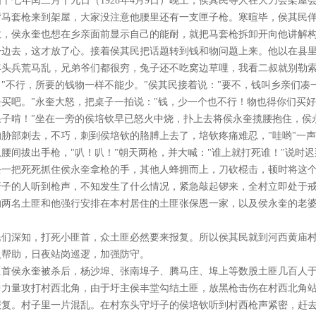
国十七年闰二月十九日（1928年4月9日）晚上，侯其民等人在大刀会架
背马套枪来到架屋，大家没注意他腰里还有一支匣子枪。寒暄毕，侯其民
教，侯永奎也想在乡亲面前显示自己的能耐，就把马套枪拆卸开向他讲解
一边去，这才放了心。接着侯其民把话题转到钱和物问题上来。他以在县里
年头兵荒马乱，兄弟爷们都很穷，兔子还不吃窝边草哩，我看二叔就别勒索
："不行，所要的钱物一样不能少。"侯其民接着说："要不，钱叫乡亲们
去买吧。"永奎大怒，把桌子一拍说："钱，少一个也不行！物也得你们买
果子啃！"坐在一旁的侯培钦早已怒火中烧，扑上去将侯永奎揽腰抱住，侯
的胁部刺去，不巧，刺到侯培钦的胳膊上去了，培钦疼痛难忍，"哇哟"一
从腰间拔出手枪，"叭！叭！"朝天两枪，并大喊："谁上就打死谁！"说时
去一把死死抓住侯永奎拿枪的手，其他人蜂拥而上，刀砍棍击，顿时将这
圩子的人听到枪声，不知发生了什么情况，紧急敲起锣来，全村立即处于
的两名土匪和他强行安排在本村居住的土匪张保恩一家，以及侯永奎的老
。
民们深知，打死小匪首，众土匪必然要来报复。所以侯其民就到河西黄庙
人帮助，日夜站岗巡逻，加强防守。
匪首侯永奎被杀后，杨沙埠、张南埠子、腾马庄、埠上等数股土匪几百人
中力量攻打村西北角，由于圩主侯丰堂勾结土匪，放黑枪击伤在村西北角
报复。村子里一片混乱。在村东头守圩子的侯培钦听到村西枪声紧密，赶