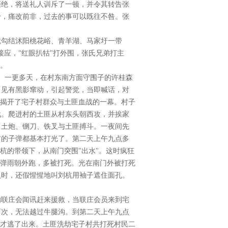
拒绝，将送礼人训斥了一顿，并令其转告张
干，痛改前非，过去的事可以既往不咎。张
就勾结沭阳桃花峪、青羊湖、马家圩一带
打接应，"红眼扒牯"打外围，张氏兄弟打主
应。
村。一更多天，在村东南方面守围子的许桂森
，见有黑影窜动，引起警觉，当即喊话，对
，揭开了宅子村群众与土匪血战的一幕。村子
战。爬进村的土匪从村东头朝西攻，并挨家
、土炮、铡刀、铁叉与土匪搏斗。一夜间先
方的子弹都基本打光了。第二天上午九点多
杭的带领下，从南门突围"出水"。这时疯狂
着弹雨朝外跑，多被打死。光在南门外被打死
人时，还假惺惺地叫刘杭用袖子遮住面孔。
的联庄会闻讯赶来援救，当联庄会员来到宅
两次，无法越过牛腿沟。到第二天上午九点
年才逃了出来。土匪洗劫宅子村共打死村民二