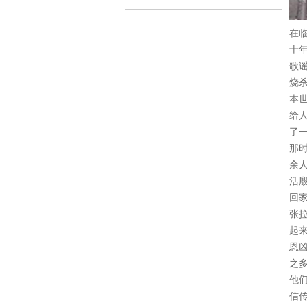
在
十
歌
烧
本
给
了
那
余
活
回
张
起
恩
之
他
信