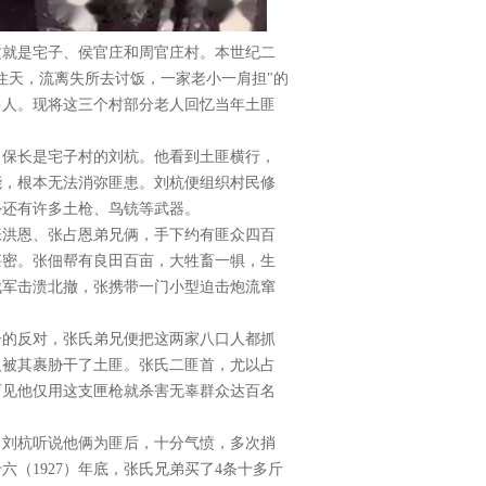
这就是宅子、侯官庄和周官庄村。本世纪二
住天，流离失所去讨饭，一家老小一肩担"的
多人。现将这三个村部分老人回忆当年土匪
，保长是宅子村的刘杭。他看到土匪横行，
能，根本无法消弥匪患。刘杭便组织村民修
外还有许多土枪、鸟铳等武器。
张洪恩、张占恩弟兄俩，手下约有匪众四百
甚密。张佃帮有良田百亩，大牲畜一犋，生
伐军击溃北撤，张携带一门小型迫击炮流窜
子的反对，张氏弟兄便把这两家八口人都抓
人被其裹胁干了土匪。张氏二匪首，尤以占
可见他仅用这支匣枪就杀害无辜群众达百名
。刘杭听说他俩为匪后，十分气愤，多次捎
（1927）年底，张氏兄弟买了4条十多斤