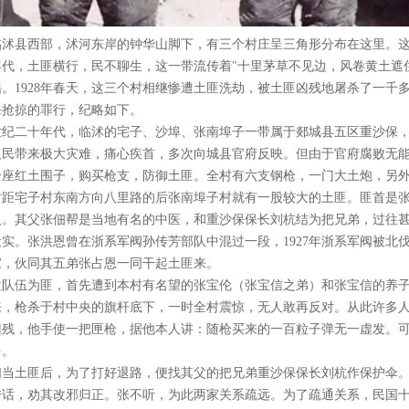
临沭县西部，沭河东岸的钟华山脚下，有三个村庄呈三角形分布在这里。
年代，土匪横行，民不聊生，这一带流传着"十里茅草不见边，风卷黄土遮
谣。1928年春天，这三个村相继惨遭土匪洗劫，被土匪凶残地屠杀了一千
杀抢掠的罪行，纪略如下。
世纪二十年代，临沭的宅子、沙埠、张南埠子一带属于郯城县五区重沙保
人民带来极大灾难，痛心疾首，多次向城县官府反映。但由于官府腐败无
一座红土围子，购买枪支，防御土匪。全村有六支钢枪，一门大土炮，另
时距宅子村东南方向八里路的后张南埠子村就有一股较大的土匪。匪首是
人。其父张佃帮是当地有名的中医，和重沙保保长刘杭结为把兄弟，过往
殷实。张洪恩曾在浙系军阀孙传芳部队中混过一段，1927年浙系军阀被北
家，伙同其五弟张占恩一同干起土匪来。
拉队伍为匪，首先遭到本村有名望的张宝伦（张宝信之弟）和张宝信的养
来，枪杀于村中央的旗杆底下，一时全村震惊，无人敢再反对。从此许多
凶残，他手使一把匣枪，据他本人讲：随枪买来的一百粒子弹无一虚发。
多。
们当土匪后，为了打好退路，便找其父的把兄弟重沙保保长刘杭作保护伞
传话，劝其改邪归正。张不听，为此两家关系疏远。为了疏通关系，民国十六