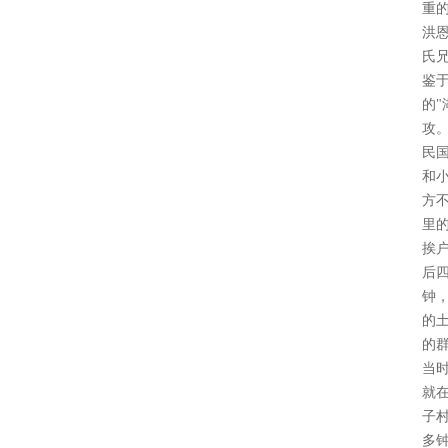
重
洪
氏
鉴
的"
攻
民
和
方
里
挨
后
钟
的
的
当
就
子
多