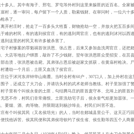
七十多人。其中有海子、邢屯、罗屯等外村到这里来躲匪的近百名。全家
河崖村，逐一审问，每户留下一个人质，勒索钱财。在审问时，一位六十
场枪杀了。
匪离开村庄时，抢走了一百多头大牲畜，财物抢劫一空，并放火把五百多
免于难的村民，有的逃到侯官庄，有的逃到周官庄，也有的逃到沭河以西
，逃到这里的村民又有许多被杀害了。
造宅子村惨案的罪魁祸首张洪恩、张占恩，后来又参加血洗周官庄，还把郯
沟、大店等地拉户绑票，敲诈了不少钱财。翌年张洪恩匪众受招安，在莒
）部击溃，张洪恩被击毙。其弟张占恩后被赵家文抓获，在黄庙村枪决。
子村遭劫一个月后，土匪又血洗了侯官庄。
庄位于沭河东岸钟华山南麓。当时全村有60户，307口人，加上外村在这
了围子，还成立了大刀会，并请坊头村的武术老师当教练。村子里加强了
时村子里有个叫侯永奎的土匪，勾结腾马庄的匪首庞守本、北埠上的匪首
，无恶不作，村民们非常痛恨。土匪洗劫宅子后，侯永奎气焰更加嚣张。
钱、要烟、酒、肉等物。并限期送到杨沙埠去。村民们叫苦不迭。
官庄有个叫侯其民（又名侯培光）的人，当时在郯城县里公干。这天正巧
，便找他诉苦。侯其民便和其弟侯培钦约了侯生省、侯生勤等四五个人商
。