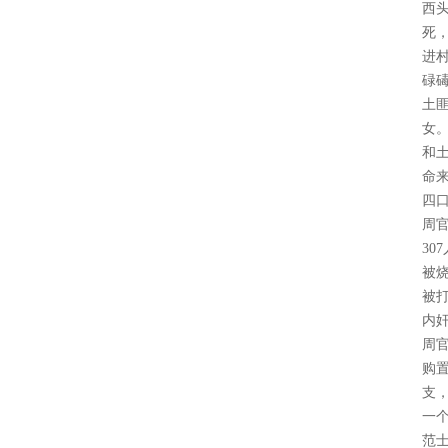
西
死
进
碌
土
女
和
命
四口
周
30
被
被
内
周
购
支
一
范