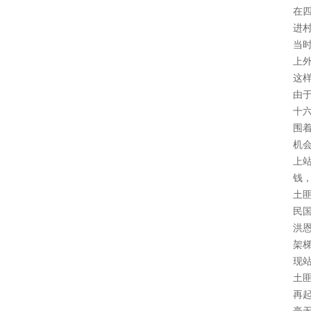
在
进
当
上
这
由
十
围
机
上
钱
土
民
洪
架
现
土
再